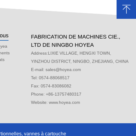
nous
FABRICATION DE MACHINES CIE.,
LTD DE NINGBO HOYEA
oyea
ments
Address:LIXIE VILLAGE, HENGXI TOWN,
ats
YINZHOU DISTRICT, NINGBO, ZHEJIANG, CHINA
E-mail:
sales@hoyea.com
Tel: 0574-88068517
Fax: 0574-83086082
Phone: +86-13757480317
Website: www.hoyea.com
tionnelles, vannes à cartouche