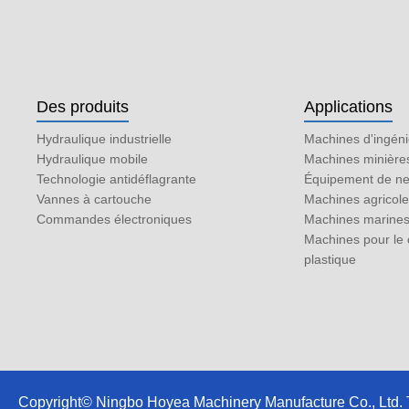
Des produits
Applications
Hydraulique industrielle
Machines d'ingéni
Hydraulique mobile
Machines minière
Technologie antidéflagrante
Équipement de ne
Vannes à cartouche
Machines agricol
Commandes électroniques
Machines marine
Machines pour le 
plastique
Copyright© Ningbo Hoyea Machinery Manufacture Co., Ltd. To