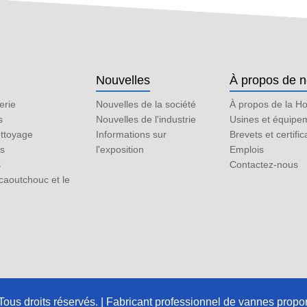
Nouvelles
À propos de 
erie
Nouvelles de la société
À propos de la H
s
Nouvelles de l'industrie
Usines et équipe
ttoyage
Informations sur
Brevets et certific
es
l'exposition
Emplois
s
Contactez-nous
caoutchouc et le
us droits réservés. | Fabricant professionnel de vannes propor