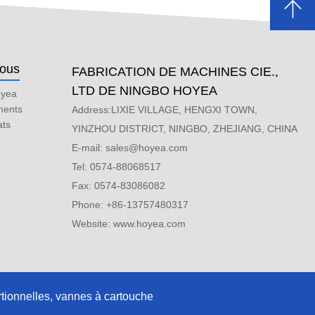
nous
FABRICATION DE MACHINES CIE.,
LTD DE NINGBO HOYEA
oyea
ments
Address:LIXIE VILLAGE, HENGXI TOWN,
ats
YINZHOU DISTRICT, NINGBO, ZHEJIANG, CHINA
E-mail:
sales@hoyea.com
Tel: 0574-88068517
Fax: 0574-83086082
Phone: +86-13757480317
Website: www.hoyea.com
tionnelles, vannes à cartouche