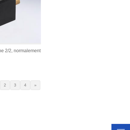
e 2/2, normalement
2
3
4
»