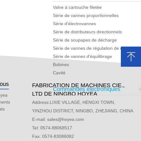
Valve à cartouche filetée
Série de vannes proportionnelles
Série d'électrovannes
Série de distributeurs directionnels
Série de soupapes de décharge
Série de vannes de régulation de débit
Série de vannes d'équilibrage
Bobines
Cavité
nous
FABRICATION DE MACHINES CIE.,
Commandes électroniques
LTD DE NINGBO HOYEA
oyea
ments
Address:LIXIE VILLAGE, HENGXI TOWN,
ats
YINZHOU DISTRICT, NINGBO, ZHEJIANG, CHINA
E-mail:
sales@hoyea.com
Tel: 0574-88068517
Fax: 0574-83086082