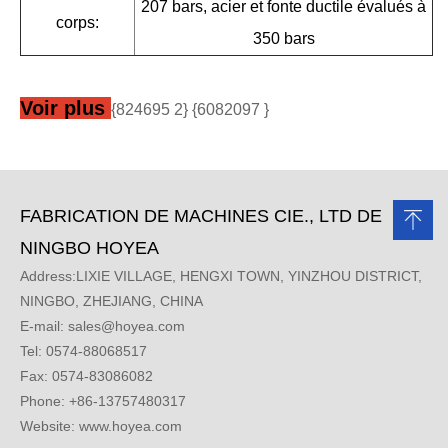
207 bars, acier et fonte ductile évalués à
corps:
350 bars
Voir plus
{824695 2} {6082097 }
FABRICATION DE MACHINES CIE., LTD DE
NINGBO HOYEA
Address:LIXIE VILLAGE, HENGXI TOWN, YINZHOU DISTRICT,
NINGBO, ZHEJIANG, CHINA
E-mail:
sales@hoyea.com
Tel: 0574-88068517
Fax: 0574-83086082
Phone: +86-13757480317
Website: www.hoyea.com