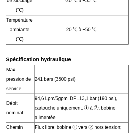
de stockage
-20 ℃ à +55 ℃
(℃)
Température
ambiante
-20 ℃ à +50 ℃
(℃)
Spécification hydraulique
Max.
pression de
241 bars (3500 psi)
service
94,6 Lpm/5gpm, DP=13,1 bar (190 psi),
Débit
cartouche uniquement, ① à ②, bobine
nominal
alimentée
Chemin
Flux libre: bobine ① vers ② hors tension;