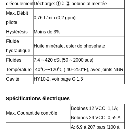
d'écoulement
Décharge: ① à ② bobine alimentée
Max. Débit
0,76 L/min (0,2 gpm)
pilote
Hystérésis
Moins de 3%
Fluide
Huile minérale, ester de phosphate
hydraulique
Fluides
7,4 ~ 420 cSt (50 ~ 2000 sus)
Température
-40℃~+120℃ (-40~250°F), avec joints NBR
Cavité
HY10-2, voir page G.1.3
Spécifications électriques
Bobines 12 VCC: 1,1A;
Max. Courant de contrôle
Bobines 24 VCC: 0,55 A
A: 6,9 à 207 bars (100 à